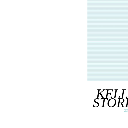
KEL
STOR
23